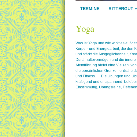
TERMINE
RITTERGUT
»
Yoga
Was ist Yoga und wie wirkt es auf 
Körper- und Energiearbeit, die den K
und stärkt die Ausgeglichenheit, Krea
Durchhaltevermögen und die innere S
Atemführung bietet eine Vielzahl von
die persönlichen Grenzen entscheide
und Fitness. Die Übungen und Übun
kräftigend und entspannend, belebe
Einstimmung, Übungsreihe, Tiefenen